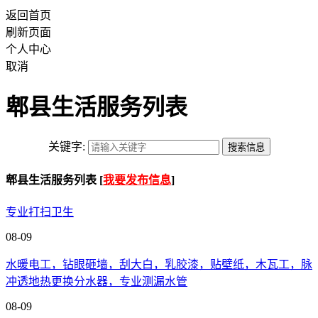
返回首页
刷新页面
个人中心
取消
郫县生活服务列表
关键字:
郫县生活服务列表 [
我要发布信息
]
专业打扫卫生
08-09
水暖电工，钻眼砸墙，刮大白，乳胶漆，贴壁纸，木瓦工，脉
冲透地热更换分水器，专业测漏水管
08-09