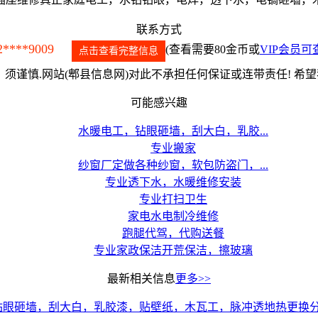
联系方式
2****9009
(查看需要80金币或
VIP会员可
点击查看完整信息
须谨慎.网站(郫县信息网)对此不承担任何保证或连带责任! 希
可能感兴趣
水暖电工，钻眼砸墙，刮大白，乳胶...
专业搬家
纱窗厂定做各种纱窗，软包防盗门，...
专业透下水，水暖维修安装
专业打扫卫生
家电水电制冷维修
跑腿代驾，代购送餐
专业家政保洁开荒保洁，擦玻璃
最新相关信息
更多>>