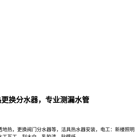
热更换分水器，专业测漏水管
透地热，更换阀门分水器等，洁具热水器安装，电工：新楼照明
木工瓦工，刮大白，乳胶漆，贴壁纸。