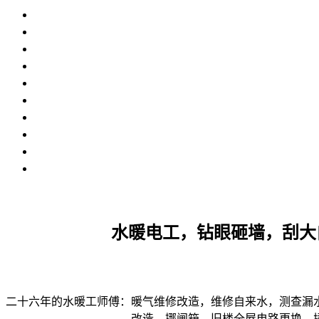
水暖电工，钻眼砸墙，刮大
二十六年的水暖工师傅：暖气维修改造，维修自来水，测查漏
改造，挪闸箱，旧楼全屋电路更换，