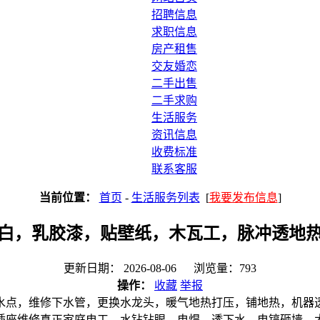
招聘信息
求职信息
房产租售
交友婚恋
二手出售
二手求购
生活服务
资讯信息
收费标准
联系客服
当前位置：
首页
-
生活服务列表
[
我要发布信息
]
白，乳胶漆，贴壁纸，木瓦工，脉冲透地
更新日期： 2026-08-06 浏览量：793
操作：
收藏
举报
水点，维修下水管，更换水龙头，暖气地热打压，铺地热，机器
插座维修真正家庭电工，水钻钻眼，电焊，透下水，电镐砸墙，